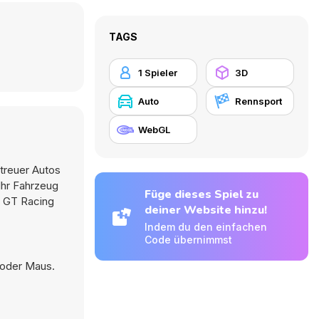
TAGS
1 Spieler
3D
Auto
Rennsport
WebGL
etreuer Autos
Ihr Fahrzeug
Füge dieses Spiel zu
l GT Racing
deiner Website hinzu!
Indem du den einfachen
Code übernimmst
 oder Maus.