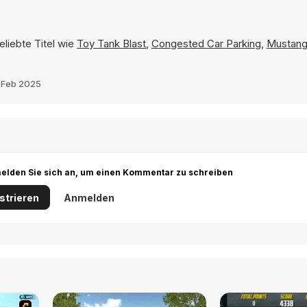
eliebte Titel wie
Toy Tank Blast
,
Congested Car Parking
,
Mustang 
 Feb 2025
r melden Sie sich an, um einen Kommentar zu schreiben
strieren
Anmelden