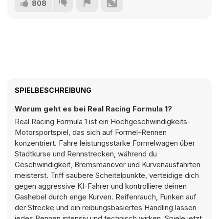
808
SPIELBESCHREIBUNG
Worum geht es bei Real Racing Formula 1?
Real Racing Formula 1 ist ein Hochgeschwindigkeits-
Motorsportspiel, das sich auf Formel-Rennen
konzentriert. Fahre leistungsstarke Formelwagen über
Stadtkurse und Rennstrecken, während du
Geschwindigkeit, Bremsmanöver und Kurvenausfahrten
meisterst. Triff saubere Scheitelpunkte, verteidige dich
gegen aggressive KI-Fahrer und kontrolliere deinen
Gashebel durch enge Kurven. Reifenrauch, Funken auf
der Strecke und ein reibungsbasiertes Handling lassen
jedes Rennen intensiv und technisch wirken. Spiele jetzt