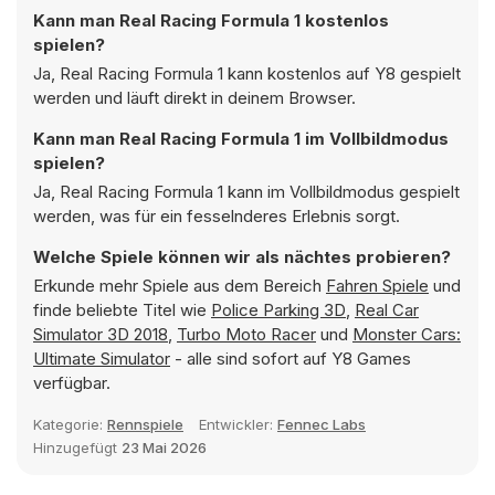
Kann man Real Racing Formula 1 kostenlos
spielen?
Ja, Real Racing Formula 1 kann kostenlos auf Y8 gespielt
werden und läuft direkt in deinem Browser.
Kann man Real Racing Formula 1 im Vollbildmodus
spielen?
Ja, Real Racing Formula 1 kann im Vollbildmodus gespielt
werden, was für ein fesselnderes Erlebnis sorgt.
Welche Spiele können wir als nächtes probieren?
Erkunde mehr Spiele aus dem Bereich
Fahren Spiele
und
finde beliebte Titel wie
Police Parking 3D
,
Real Car
Simulator 3D 2018
,
Turbo Moto Racer
und
Monster Cars:
Ultimate Simulator
- alle sind sofort auf Y8 Games
verfügbar.
Kategorie:
Rennspiele
Entwickler:
Fennec Labs
Hinzugefügt
23 Mai 2026