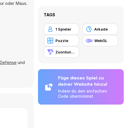
tur oder Maus.
TAGS
1 Spieler
Arkade
Puzzle
WebGL
Zuordungsspiel
 Defense
und
Füge dieses Spiel zu
deiner Website hinzu!
Indem du den einfachen
Code übernimmst