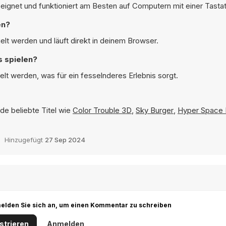
eignet und funktioniert am Besten auf Computern mit einer Tasta
en?
lt werden und läuft direkt in deinem Browser.
 spielen?
t werden, was für ein fesselnderes Erlebnis sorgt.
de beliebte Titel wie
Color Trouble 3D
,
Sky Burger
,
Hyper Space
Hinzugefügt
27 Sep 2024
r melden Sie sich an, um einen Kommentar zu schreiben
strieren
Anmelden