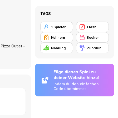
TAGS
1 Spieler
Flash
Kellnern
Kochen
Pizza Outlet
-
Nahrung
Zuordungsspiel
Füge dieses Spiel zu
deiner Website hinzu!
Indem du den einfachen
Code übernimmst