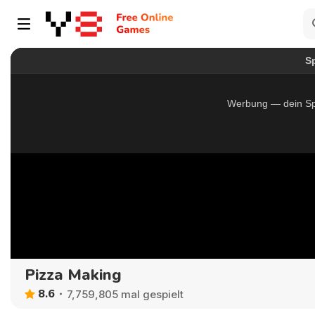
Pizza Making
8.6
7,759,805 mal gespielt