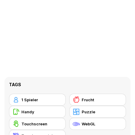
TAGS
1 Spieler
Frucht
Handy
Puzzle
Touchscreen
WebGL