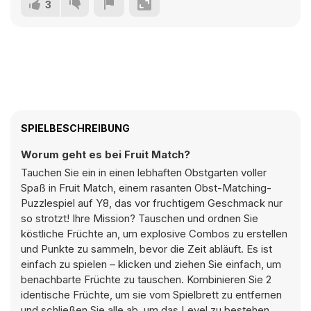
3
SPIELBESCHREIBUNG
Worum geht es bei Fruit Match?
Tauchen Sie ein in einen lebhaften Obstgarten voller
Spaß in Fruit Match, einem rasanten Obst-Matching-
Puzzlespiel auf Y8, das vor fruchtigem Geschmack nur
so strotzt! Ihre Mission? Tauschen und ordnen Sie
köstliche Früchte an, um explosive Combos zu erstellen
und Punkte zu sammeln, bevor die Zeit abläuft. Es ist
einfach zu spielen – klicken und ziehen Sie einfach, um
benachbarte Früchte zu tauschen. Kombinieren Sie 2
identische Früchte, um sie vom Spielbrett zu entfernen
und schließen Sie alle ab, um das Level zu bestehen.