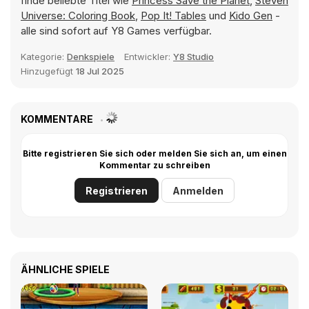
finde beliebte Titel wie
Princess Save the Planet
,
Steven
Universe: Coloring Book
,
Pop It! Tables
und
Kido Gen
-
alle sind sofort auf Y8 Games verfügbar.
Kategorie:
Denkspiele
Entwickler:
Y8 Studio
Hinzugefügt
18 Jul 2025
KOMMENTARE
Bitte registrieren Sie sich oder melden Sie sich an, um einen
Kommentar zu schreiben
Registrieren
Anmelden
ÄHNLICHE SPIELE