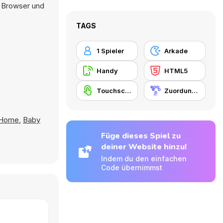
m Browser und
TAGS
1 Spieler
Arkade
Handy
HTML5
Touchscreen
Zuordungsspiel
 Home
,
Baby
Füge dieses Spiel zu
deiner Website hinzu!
Indem du den einfachen
Code übernimmst