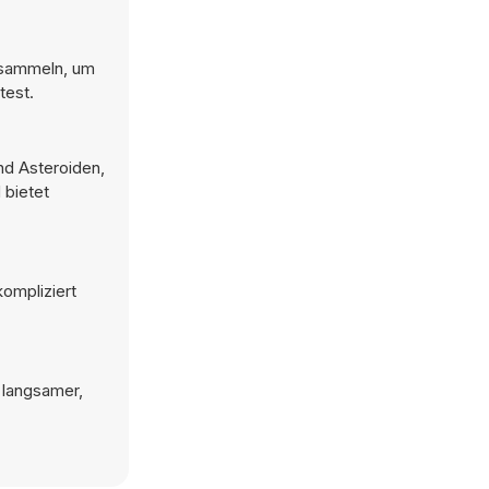
u sammeln, um
test.
nd Asteroiden,
 bietet
kompliziert
 langsamer,