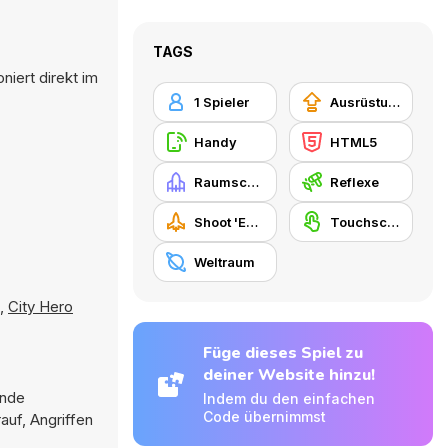
TAGS
iert direkt im
1 Spieler
Ausrüstungs-Upgrade kaufen
Handy
HTML5
Raumschiff
Reflexe
Shoot 'Em Up
Touchscreen
Weltraum
,
City Hero
Füge dieses Spiel zu
deiner Website hinzu!
inde
Indem du den einfachen
Code übernimmst
auf, Angriffen