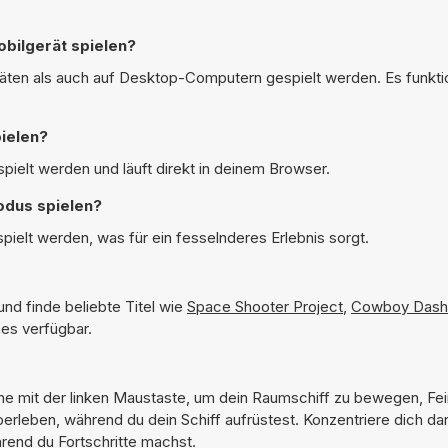
bilgerät spielen?
äten als auch auf Desktop-Computern gespielt werden. Es funktion
ielen?
pielt werden und läuft direkt in deinem Browser.
odus spielen?
pielt werden, was für ein fesselnderes Erlebnis sorgt.
nd finde beliebte Titel wie
Space Shooter Project
,
Cowboy Dash
mes verfügbar.
ehe mit der linken Maustaste, um dein Raumschiff zu bewegen, Fe
leben, während du dein Schiff aufrüstest. Konzentriere dich dar
end du Fortschritte machst.