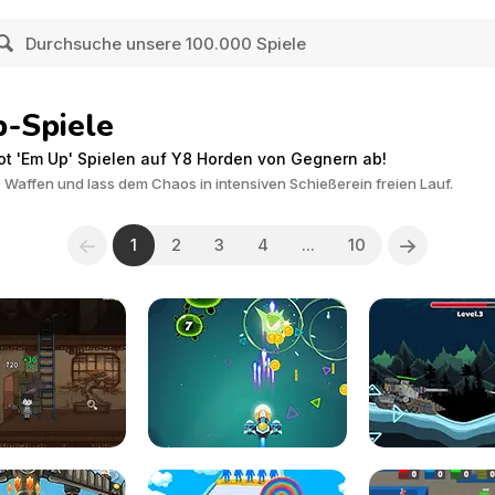
p-Spiele
ot 'Em Up' Spielen auf Y8 Horden von Gegnern ab!
Waffen und lass dem Chaos in intensiven Schießerein freien Lauf.
1
2
3
4
...
10