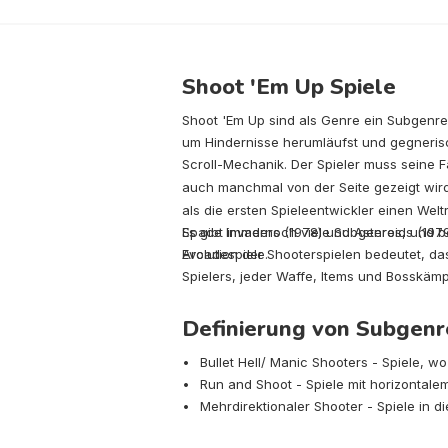
Shoot 'Em Up Spiele
Shoot 'Em Up sind als Genre ein Subgenre
um Hindernisse herumläufst und gegneris
Scroll-Mechanik. Der Spieler muss seine 
auch manchmal von der Seite gezeigt wird.
als die ersten Spieleentwickler einen W
Space Invaders (1978) und Asteroids (197
Es gibt immernoch viele Subgenres, und bes
Arcadespiele.
Evolution der Shooterspielen bedeutet, das
Spielers, jeder Waffe, Items und Bosskä
Definierung von Subgenr
Bullet Hell/ Manic Shooters - Spiele, wo 
Run and Shoot - Spiele mit horizontale
Mehrdirektionaler Shooter - Spiele in