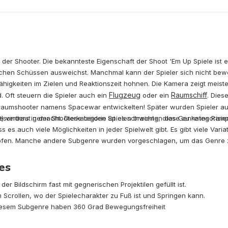
 der Shooter. Die bekannteste Eigenschaft der Shoot 'Em Up Spiele is
chen Schüssen ausweichst. Manchmal kann der Spieler sich nicht bew
Fähigkeiten im Zielen und Reaktionszeit hohnen. Die Kamera zeigt mei
Flugzeug
Raumschiff
 Oft steuern die Spieler auch ein
oder ein
. Dies
eltraumshooter namens Spacewar entwickelten! Später wurden Spieler 
9) vertraut gemacht. Diese beiden Spielen brachten das Genre ins Ram
onders in der Shooterkategorie ist es schwierig, diese zu kategorisier
s es auch viele Möglichkeiten in jeder Spielwelt gibt. Es gibt viele Var
mpfen. Manche andere Subgenre wurden vorgeschlagen, um das Genre z
es
der Bildschirm fast mit gegnerischen Projektilen gefüllt ist.
m Scrollen, wo der Spielecharakter zu Fuß ist und Springen kann.
 diesem Subgenre haben 360 Grad Bewegungsfreiheit