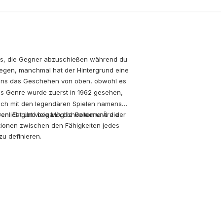
t es, die Gegner abzuschießen während du
egen, manchmal hat der Hintergrund eine
stens das Geschehen von oben, obwohl es
es Genre wurde zuerst in 1962 gesehen,
auch mit den legendären Spielen namens
penlicht und begann die Goldene Ära der
en. Es gibt viele Möglichkeiten und die
iationen zwischen den Fähigkeiten jedes
u definieren.