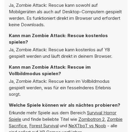
Ja, Zombie Attack: Rescue kann sowohl auf
Mobilgeräten als auch auf Desktop-Computern gespielt
werden. Es funktioniert direkt im Browser und erfordert
keine Downloads.
Kann man Zombie Attack: Rescue kostenlos
spielen?
Ja, Zombie Attack: Rescue kann kostenlos auf Y8
gespielt werden und läuft direkt in deinem Browser.
Kann man Zombie Attack: Rescue im
Vollbildmodus spielen?
Ja, Zombie Attack: Rescue kann im Vollbildmodus
gespielt werden, was für ein fesselnderes Erlebnis
sorgt.
Welche Spiele können wir als nächtes probieren?
Erkunde mehr Spiele aus dem Bereich
Survival Horror
Spiele
und finde beliebte Titel wie
Zombotron 2
,
Zombie
Sacrifice
,
Forest Survival
und
NeXTboT vs Noob
- alle