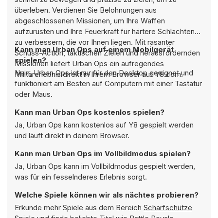
überleben. Verdienen Sie Belohnungen aus
abgeschlossenen Missionen, um Ihre Waffen
aufzurüsten und Ihre Feuerkraft für härtere Schlachten
zu verbessern, die vor Ihnen liegen. Mit rasanter
Kann man Urban Ops auf einem Mobilgerät
Schuss-Action, taktischen Zielen und herausfordernden
spielen?
Missionen liefert Urban Ops ein aufregendes
Nein, Urban Ops ist nur für den Desktop geeignet und
Militärerlebnis direkt in Ihrem Browser auf Y8.com.
funktioniert am Besten auf Computern mit einer Tastatur
oder Maus.
Kann man Urban Ops kostenlos spielen?
Ja, Urban Ops kann kostenlos auf Y8 gespielt werden
und läuft direkt in deinem Browser.
Kann man Urban Ops im Vollbildmodus spielen?
Ja, Urban Ops kann im Vollbildmodus gespielt werden,
was für ein fesselnderes Erlebnis sorgt.
Welche Spiele können wir als nächtes probieren?
Erkunde mehr Spiele aus dem Bereich
Scharfschütze