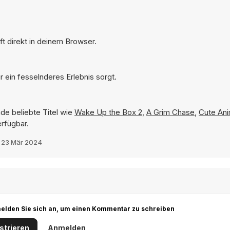
t direkt in deinem Browser.
 ein fesselnderes Erlebnis sorgt.
de beliebte Titel wie
Wake Up the Box 2
,
A Grim Chase
,
Cute Ani
erfügbar.
t
23 Mär 2024
r melden Sie sich an, um einen Kommentar zu schreiben
strieren
Anmelden