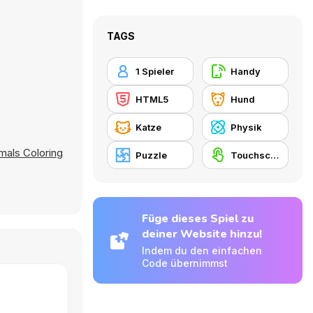
TAGS
1 Spieler
Handy
HTML5
Hund
Katze
Physik
mals Coloring
Puzzle
Touchscreen
Füge dieses Spiel zu
deiner Website hinzu!
Indem du den einfachen
Code übernimmst