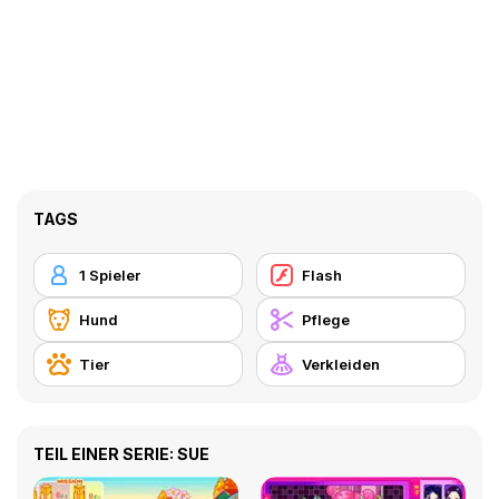
TAGS
1 Spieler
Flash
Hund
Pflege
Tier
Verkleiden
TEIL EINER SERIE: SUE