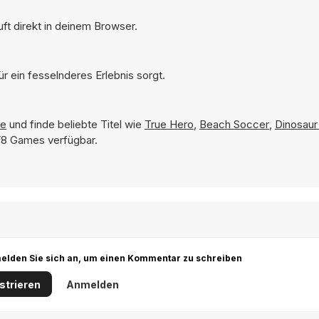
ft direkt in deinem Browser.
r ein fesselnderes Erlebnis sorgt.
le
und finde beliebte Titel wie
True Hero
,
Beach Soccer
,
Dinosaur
 Y8 Games verfügbar.
r melden Sie sich an, um einen Kommentar zu schreiben
strieren
Anmelden