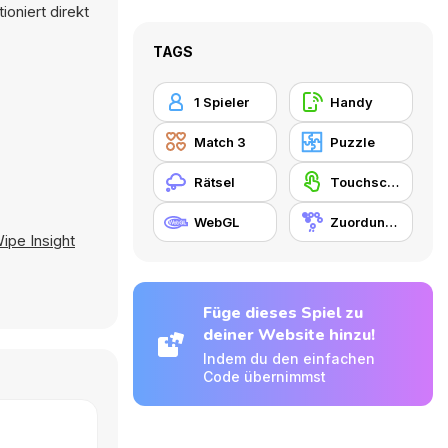
oniert direkt
TAGS
1 Spieler
Handy
Match 3
Puzzle
Rätsel
Touchscreen
WebGL
Zuordungsspiel
ipe Insight
Füge dieses Spiel zu
deiner Website hinzu!
Indem du den einfachen
Code übernimmst