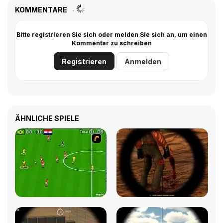
KOMMENTARE
Bitte registrieren Sie sich oder melden Sie sich an, um einen
Kommentar zu schreiben
Registrieren
Anmelden
ÄHNLICHE SPIELE