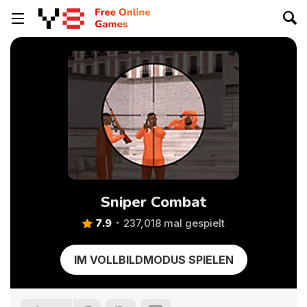
Sniper Combat
7.9
237,018 mal gespielt
IM VOLLBILDMODUS SPIELEN