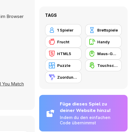
TAGS
t im Browser
1 Spieler
Brettspiele
Frucht
Handy
HTML5
Maus-Geschicklichkeit
Puzzle
Touchscreen
Zuordungsspiel
l You Match
Füge dieses Spiel zu
deiner Website hinzu!
Indem du den einfachen
Code übernimmst