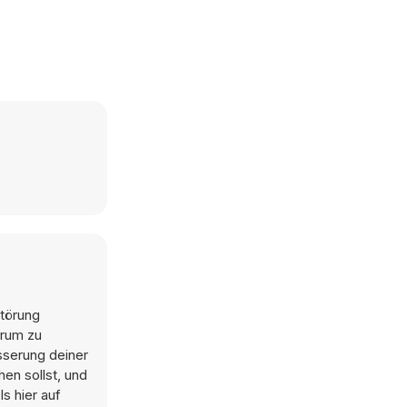
störung
trum zu
esserung deiner
hen sollst, und
s hier auf