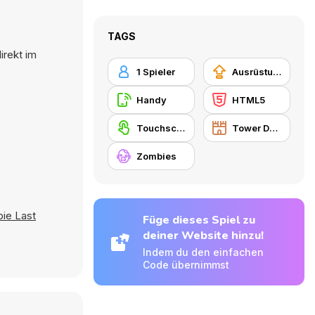
TAGS
irekt im
1 Spieler
Ausrüstungs-Upgrade kaufen
Handy
HTML5
Touchscreen
Tower Defense
Zombies
ie Last
Füge dieses Spiel zu
deiner Website hinzu!
Indem du den einfachen
Code übernimmst