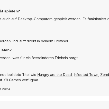
t spielen?
 auch auf Desktop-Computern gespielt werden. Es funktioniert d
rden und läuft direkt in deinem Browser.
ielen?
rden, was für ein fesselnderes Erlebnis sorgt.
inde beliebte Titel wie
Hungry are the Dead
,
Infected Town
,
Zomb
 auf Y8 Games verfügbar.
r 2024