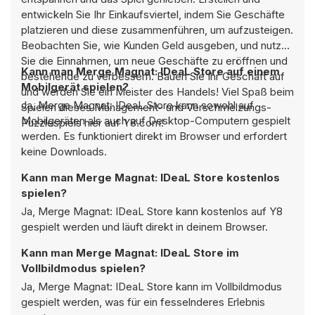
entwickeln Sie Ihr Einkaufsviertel, indem Sie Geschäfte
platzieren und diese zusammenführen, um aufzusteigen.
Beobachten Sie, wie Kunden Geld ausgeben, und nutzen
Sie die Einnahmen, um neue Geschäfte zu eröffnen und
Kann man Merge Magnat: IDeaL Store auf einem
bestehende zu verbessern. Bauen Sie Ihr Geschäft auf
Mobilgerät spielen?
und werden Sie ein Meister des Handels! Viel Spaß beim
Ja, Merge Magnat: IDeaL Store kann sowohl auf
Spielen dieses Management- und Verschmelzungs-
Mobilgeräten als auch auf Desktop-Computern gespielt
Puzzlespiels hier auf Y8.com!
werden. Es funktioniert direkt im Browser und erfordert
keine Downloads.
Kann man Merge Magnat: IDeaL Store kostenlos
spielen?
Ja, Merge Magnat: IDeaL Store kann kostenlos auf Y8
gespielt werden und läuft direkt in deinem Browser.
Kann man Merge Magnat: IDeaL Store im
Vollbildmodus spielen?
Ja, Merge Magnat: IDeaL Store kann im Vollbildmodus
gespielt werden, was für ein fesselnderes Erlebnis