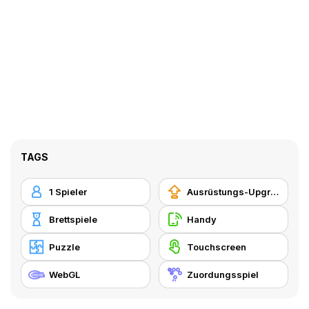
TAGS
1 Spieler
Ausrüstungs-Upgrade kaufen
Brettspiele
Handy
Puzzle
Touchscreen
WebGL
Zuordungsspiel