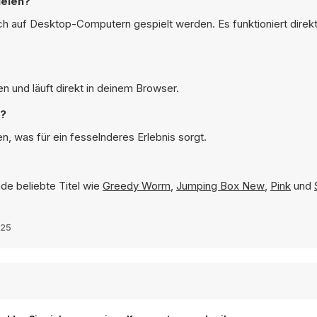
ielen?
h auf Desktop-Computern gespielt werden. Es funktioniert direk
 und läuft direkt in deinem Browser.
n?
, was für ein fesselnderes Erlebnis sorgt.
de beliebte Titel wie
Greedy Worm
,
Jumping Box New
,
Pink
und
025