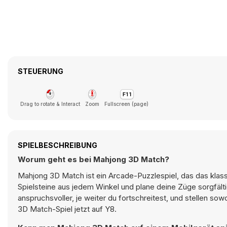
STEUERUNG
Drag to rotate & Interact
Zoom
Fullscreen (page)
SPIELBESCHREIBUNG
Worum geht es bei Mahjong 3D Match?
Mahjong 3D Match ist ein Arcade-Puzzlespiel, das das klass
Spielsteine aus jedem Winkel und plane deine Züge sorgfält
anspruchsvoller, je weiter du fortschreitest, und stellen so
3D Match-Spiel jetzt auf Y8.