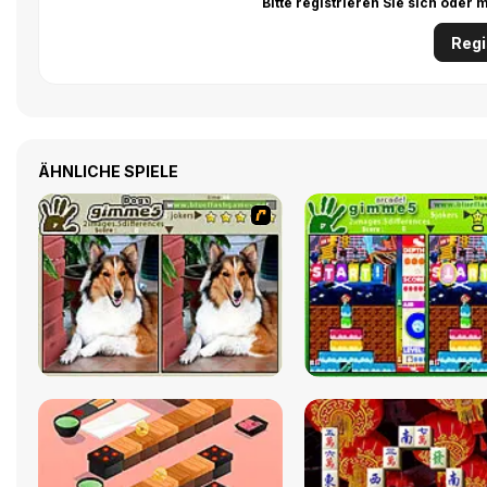
Bitte registrieren Sie sich ode
Regi
ÄHNLICHE SPIELE