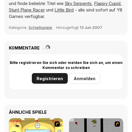
und finde beliebte Titel wie
Sky Serpents
,
Flappy Cupid
,
Stunt Plane Racer
und
Little Bird
- alle sind sofort auf Y8
Games verfügbar.
Kategorie:
Schießspiele
Hinzugefügt
13 Jun 2007
KOMMENTARE
Bitte registrieren Sie sich oder melden Sie sich an, um einen
Kommentar zu schreiben
Registrieren
Anmelden
ÄHNLICHE SPIELE