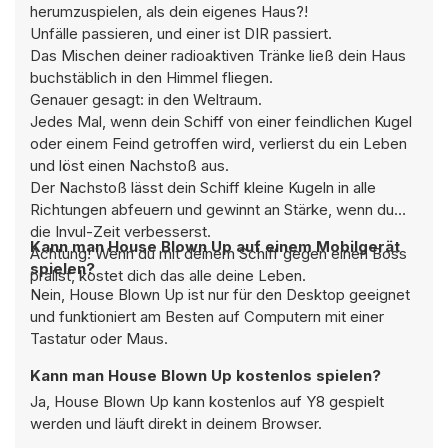
herumzuspielen, als dein eigenes Haus?!
Unfälle passieren, und einer ist DIR passiert.
Das Mischen deiner radioaktiven Tränke ließ dein Haus
buchstäblich in den Himmel fliegen.
Genauer gesagt: in den Weltraum.
Jedes Mal, wenn dein Schiff von einer feindlichen Kugel
oder einem Feind getroffen wird, verlierst du ein Leben
und löst einen Nachstoß aus.
Der Nachstoß lässt dein Schiff kleine Kugeln in alle
Richtungen abfeuern und gewinnt an Stärke, wenn du
die Invul-Zeit verbesserst.
Kann man House Blown Up auf einem Mobilgerät
Achtung! Wenn du mit deinem Schiff gegen einen Boss
spielen?
prallst, kostet dich das alle deine Leben.
Nein, House Blown Up ist nur für den Desktop geeignet
und funktioniert am Besten auf Computern mit einer
Tastatur oder Maus.
Kann man House Blown Up kostenlos spielen?
Ja, House Blown Up kann kostenlos auf Y8 gespielt
werden und läuft direkt in deinem Browser.