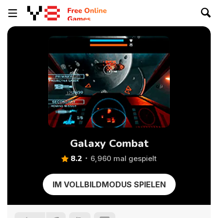
Galaxy Combat
8.2
6,960 mal gespielt
IM VOLLBILDMODUS SPIELEN