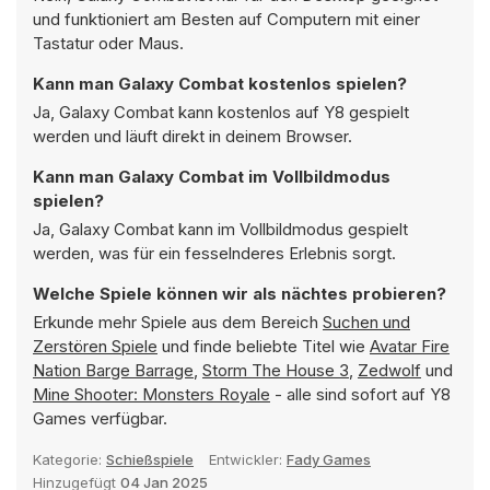
und funktioniert am Besten auf Computern mit einer
Tastatur oder Maus.
Kann man Galaxy Combat kostenlos spielen?
Ja, Galaxy Combat kann kostenlos auf Y8 gespielt
werden und läuft direkt in deinem Browser.
Kann man Galaxy Combat im Vollbildmodus
spielen?
Ja, Galaxy Combat kann im Vollbildmodus gespielt
werden, was für ein fesselnderes Erlebnis sorgt.
Welche Spiele können wir als nächtes probieren?
Erkunde mehr Spiele aus dem Bereich
Suchen und
Zerstören Spiele
und finde beliebte Titel wie
Avatar Fire
Nation Barge Barrage
,
Storm The House 3
,
Zedwolf
und
Mine Shooter: Monsters Royale
- alle sind sofort auf Y8
Games verfügbar.
Kategorie:
Schießspiele
Entwickler:
Fady Games
Hinzugefügt
04 Jan 2025