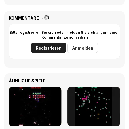
KOMMENTARE
Bitte registrieren Sie sich oder melden Sie sich an, um einen
Kommentar zu schreiben
Registrieren
Anmelden
ÄHNLICHE SPIELE