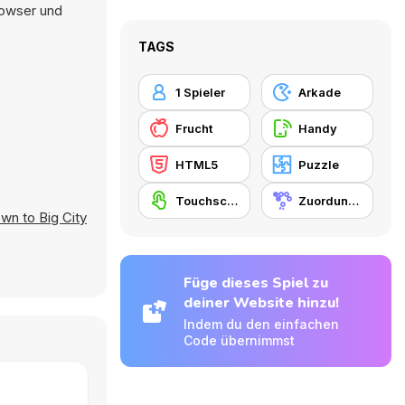
rowser und
TAGS
1 Spieler
Arkade
Frucht
Handy
HTML5
Puzzle
Touchscreen
Zuordungsspiel
wn to Big City
Füge dieses Spiel zu
deiner Website hinzu!
Indem du den einfachen
Code übernimmst