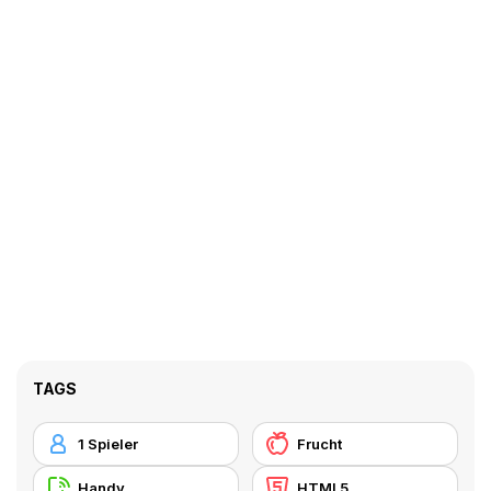
TAGS
1 Spieler
Frucht
Handy
HTML5