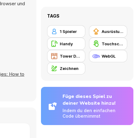
 Browser und
TAGS
1 Spieler
Ausrüstungs-Upgrade kaufen
Handy
Touchscreen
Tower Defense
WebGL
Zeichnen
ies: How to
Füge dieses Spiel zu
deiner Website hinzu!
Indem du den einfachen
Code übernimmst