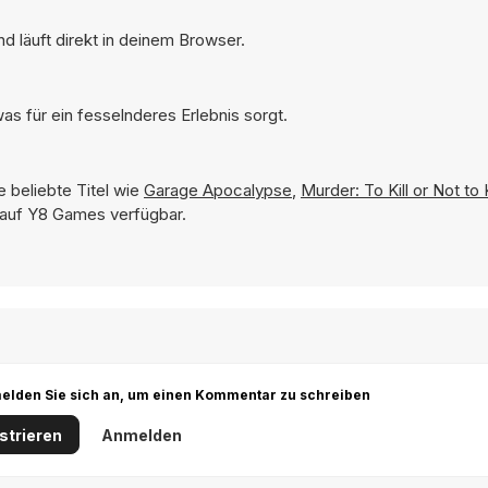
nd läuft direkt in deinem Browser.
as für ein fesselnderes Erlebnis sorgt.
e beliebte Titel wie
Garage Apocalypse
,
Murder: To Kill or Not to K
t auf Y8 Games verfügbar.
r melden Sie sich an, um einen Kommentar zu schreiben
strieren
Anmelden