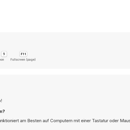
pon
Fullscreen (page)
p!
en?
 funktioniert am Besten auf Computern mit einer Tastatur oder Mau