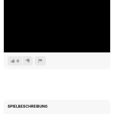
0
SPIELBESCHREIBUNG