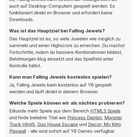
auch auf Desktop-Computern gespielt werden. Es
funktioniert direkt im Browser und erfordert keine
Downloads.
Was ist das Hauptziel bei Falling Jewels?
Das Hauptziel ist es, so viele Juwelen wie möglich zu
sammeln und einen Highscore zu erreichen. Du machst
Fortschritte, indem du bessere Kombinationen bildest,
Belohnungen klug einsetzt und das Spielfeld unter
Kontrolle hältst.
Kann man Falling Jewels kostenlos spielen?
Ja, Falling Jewels kann kostenlos auf Y8 gespielt
werden und läuft direkt in deinem Browser.
Welche Spiele können wir als nächtes probieren?
Erkunde mehr Spiele aus dem Bereich
HTML5 Spiele
und finde beliebte Titel wie
Princess Dentist
,
Monster
Truck Html5
,
Duo House Escape
und
Decor: My Kitty
Playwall
- alle sind sofort auf Y8 Games verfügbar.