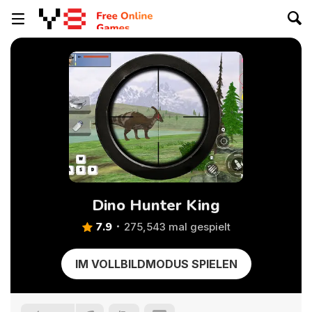
Dino Hunter King
7.9
275,543 mal gespielt
IM VOLLBILDMODUS SPIELEN