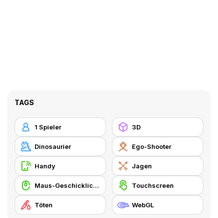
TAGS
1 Spieler
3D
Dinosaurier
Ego-Shooter
Handy
Jagen
Maus-Geschicklichkeit
Touchscreen
Töten
WebGL