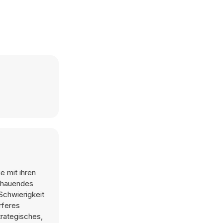
e mit ihren
schauendes
Schwierigkeit
rferes
rategisches,