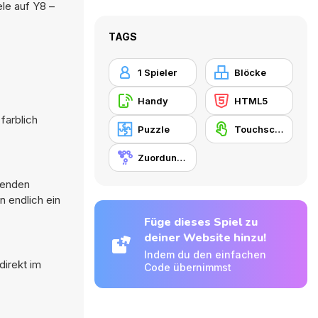
le auf Y8 –
TAGS
1 Spieler
Blöcke
Handy
HTML5
farblich
Puzzle
Touchscreen
Zuordungsspiel
genden
n endlich ein
Füge dieses Spiel zu
deiner Website hinzu!
Indem du den einfachen
direkt im
Code übernimmst