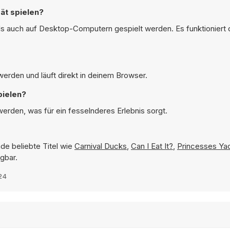
ät spielen?
s auch auf Desktop-Computern gespielt werden. Es funktioniert d
erden und läuft direkt in deinem Browser.
pielen?
erden, was für ein fesselnderes Erlebnis sorgt.
de beliebte Titel wie
Carnival Ducks
,
Can I Eat It?
,
Princesses Yac
gbar.
24