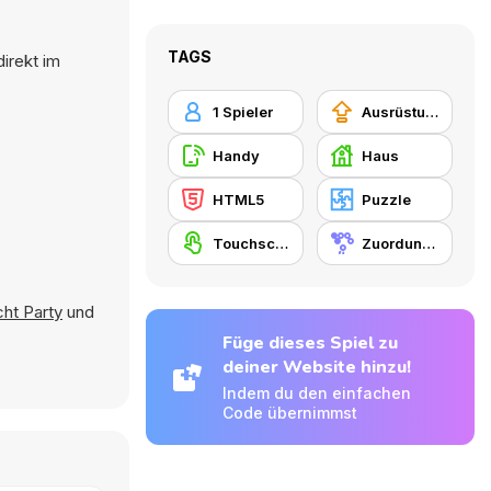
TAGS
irekt im
1 Spieler
Ausrüstungs-Upgrade kaufen
Handy
Haus
HTML5
Puzzle
Touchscreen
Zuordungsspiel
ht Party
und
Füge dieses Spiel zu
deiner Website hinzu!
Indem du den einfachen
Code übernimmst