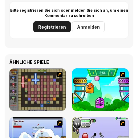
Bitte registrieren Sie sich oder melden Sie sich an, um einen
Kommentar zu schreiben
Registrieren
Anmelden
ÄHNLICHE SPIELE