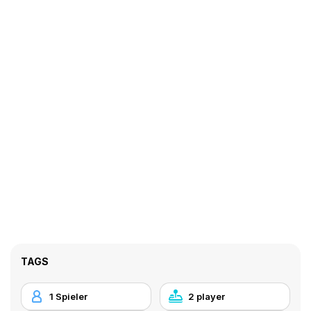
TAGS
1 Spieler
2 player