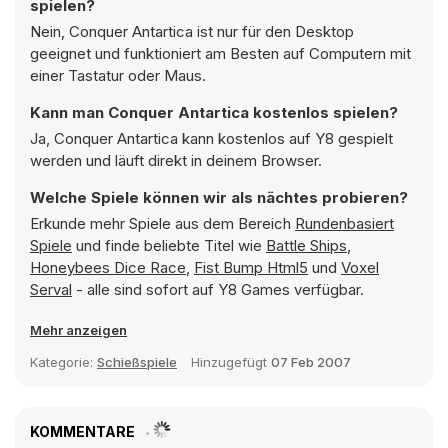
spielen?
Nein, Conquer Antartica ist nur für den Desktop
geeignet und funktioniert am Besten auf Computern mit
einer Tastatur oder Maus.
Kann man Conquer Antartica kostenlos spielen?
Ja, Conquer Antartica kann kostenlos auf Y8 gespielt
werden und läuft direkt in deinem Browser.
Welche Spiele können wir als nächtes probieren?
Erkunde mehr Spiele aus dem Bereich
Rundenbasiert
Spiele
und finde beliebte Titel wie
Battle Ships
,
Honeybees Dice Race
,
Fist Bump Html5
und
Voxel
Serval
- alle sind sofort auf Y8 Games verfügbar.
Mehr anzeigen
Kategorie:
Schießspiele
Hinzugefügt
07 Feb 2007
KOMMENTARE