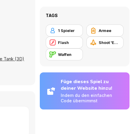
TAGS
1 Spieler
Armee
Flash
Shoot 'Em Up
Waffen
le Tank (3D)
Füge dieses Spiel zu
deiner Website hinzu!
Indem du den einfachen
Code übernimmst