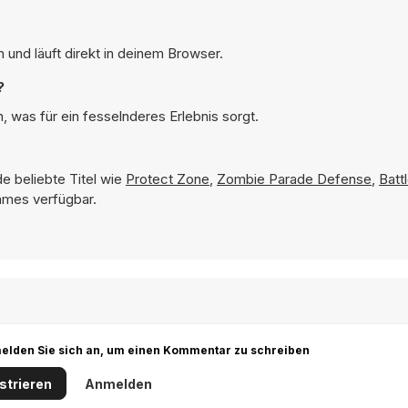
und läuft direkt in deinem Browser.
?
 was für ein fesselnderes Erlebnis sorgt.
e beliebte Titel wie
Protect Zone
,
Zombie Parade Defense
,
Batt
Games verfügbar.
r melden Sie sich an, um einen Kommentar zu schreiben
strieren
Anmelden