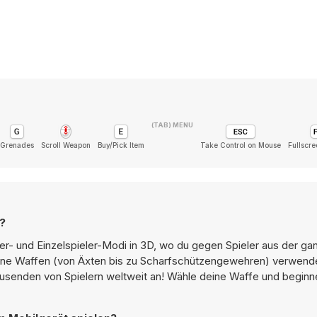
(TAB) MENU
Grenades
Scroll Weapon
Buy/Pick Item
Take Control on Mouse
Fullscre
?
er- und Einzelspieler-Modi in 3D, wo du gegen Spieler aus der ga
dene Waffen (von Äxten bis zu Scharfschützengewehren) verwend
Tausenden von Spielern weltweit an! Wähle deine Waffe und begin