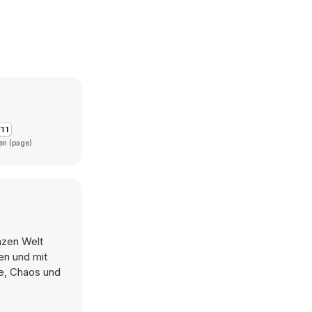
en (page)
nzen Welt
en und mit
ne, Chaos und