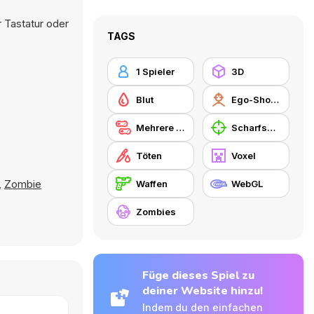
 Tastatur oder
TAGS
1 Spieler
3D
Blut
Ego-Shooter
Mehrere Spieler
Scharfschütze
Töten
Voxel
,
Zombie
Waffen
WebGL
Zombies
Füge dieses Spiel zu
deiner Website hinzu!
Indem du den einfachen