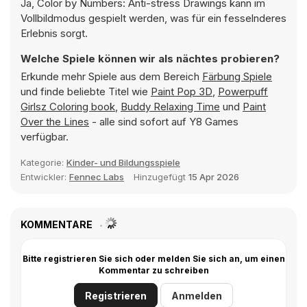
Ja, Color by Numbers: Anti-stress Drawings kann im
Vollbildmodus gespielt werden, was für ein fesselnderes
Erlebnis sorgt.
Welche Spiele können wir als nächtes probieren?
Erkunde mehr Spiele aus dem Bereich
Färbung Spiele
und finde beliebte Titel wie
Paint Pop 3D
,
Powerpuff
Girlsz Coloring book
,
Buddy Relaxing Time
und
Paint
Over the Lines
- alle sind sofort auf Y8 Games
verfügbar.
Kategorie:
Kinder- und Bildungsspiele
Entwickler:
Fennec Labs
Hinzugefügt
15 Apr 2026
KOMMENTARE
Bitte registrieren Sie sich oder melden Sie sich an, um einen
Kommentar zu schreiben
Registrieren
Anmelden