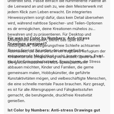
unterteilt sind. Passe einfach die nummerierte Palette an
die Leinwand an und sieh zu, wie dein Meisterwerk mit
jedem Klick zum Leben erwacht. Ein integriertes
Hinweissystem sorgt dafür, dass kein Detail übersehen
wird, während nahtlose Speicher- und Teilen-Optionen
es dir ermöglichen, deine Kreationen mühelos zu
bewahren und zu präsentieren. Für Desktop und
Für wen ist Color by Numbers: Anti-stress
Mobilgeräte konzipiert, bietet das Spiel eine
Drawings geeignet?
reibungslose, verzögerungsfreie Schleife achtsamen
Dieses Spiel ist für jeden, der eine einfache,
Ausmalens, die dein Gerät in ein tragbares Refugium der
entspannende Möglichkeit sucht, kreativ zu sein. Es ist
Kreativität und Entspannung verwandelt. Spiele auf Y8 –
ideal für Gelegenheitsspieler, Erwachsene, die Stress
Die größte moderne HTML5-Spieleplattform!
abbauen möchten, Kinder und Familien, die gerne
gemeinsam malen, Hobbykünstler, die geführte
Kunstaktivitäten mögen, und vielbeschäftigte Menschen,
die eine schnelle mentale Pause brauchen. Kurz gesagt,
es ist für alle Altersgruppen und Fähigkeitsstufen
gemacht, die beruhigende, druckfreie Kreativität
genießen.
Ist Color by Numbers: Anti-stress Drawings gut