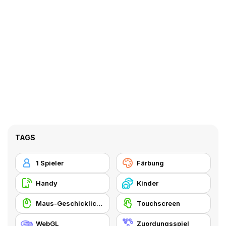
TAGS
1 Spieler
Färbung
Handy
Kinder
Maus-Geschicklichkeit
Touchscreen
WebGL
Zuordungsspiel