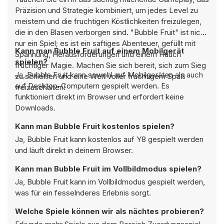
Präzision und Strategie kombiniert, um jedes Level zu
meistern und die fruchtigen Köstlichkeiten freizulegen,
die in den Blasen verborgen sind. "Bubble Fruit" ist nicht
nur ein Spiel; es ist ein saftiges Abenteuer, gefüllt mit
Kann man Bubble Fruit auf einem Mobilgerät
Spannung, Herausforderungen und einem Hauch
spielen?
fruchtiger Magie. Machen Sie sich bereit, sich zum Sieg
Ja, Bubble Fruit kann sowohl auf Mobilgeräten als auch
zu schießen und eine Welt voller fruchtigem Spaß
auf Desktop-Computern gespielt werden. Es
freizuschalten!
funktioniert direkt im Browser und erfordert keine
Downloads.
Kann man Bubble Fruit kostenlos spielen?
Ja, Bubble Fruit kann kostenlos auf Y8 gespielt werden
und läuft direkt in deinem Browser.
Kann man Bubble Fruit im Vollbildmodus spielen?
Ja, Bubble Fruit kann im Vollbildmodus gespielt werden,
was für ein fesselnderes Erlebnis sorgt.
Welche Spiele können wir als nächtes probieren?