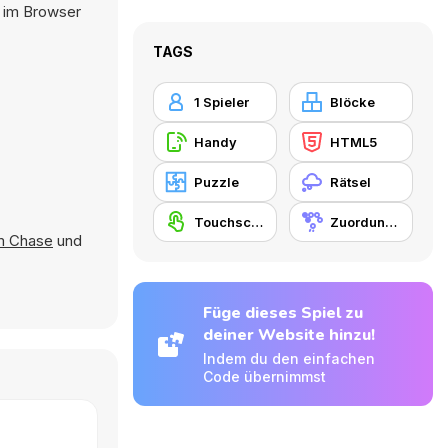
t im Browser
TAGS
1 Spieler
Blöcke
Handy
HTML5
Puzzle
Rätsel
Touchscreen
Zuordungsspiel
m Chase
und
Füge dieses Spiel zu
deiner Website hinzu!
Indem du den einfachen
Code übernimmst