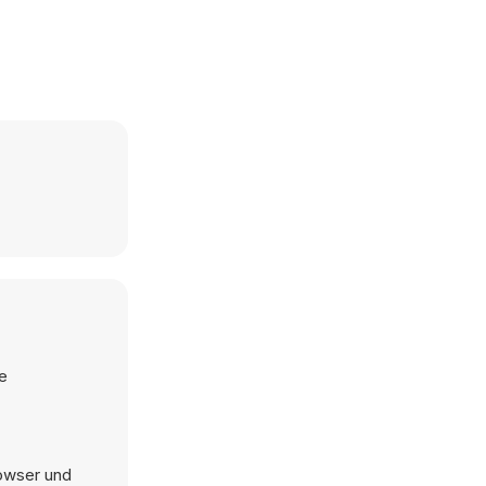
ie
rowser und