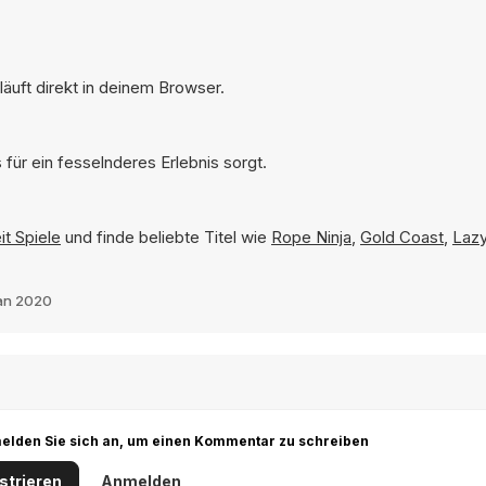
äuft direkt in deinem Browser.
für ein fesselnderes Erlebnis sorgt.
t Spiele
und finde beliebte Titel wie
Rope Ninja
,
Gold Coast
,
Laz
an 2020
r melden Sie sich an, um einen Kommentar zu schreiben
strieren
Anmelden