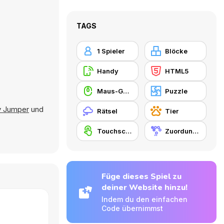
TAGS
1 Spieler
Blöcke
Handy
HTML5
Maus-Geschicklichkeit
Puzzle
y Jumper
und
Rätsel
Tier
Touchscreen
Zuordungsspiel
Füge dieses Spiel zu
deiner Website hinzu!
Indem du den einfachen
Code übernimmst