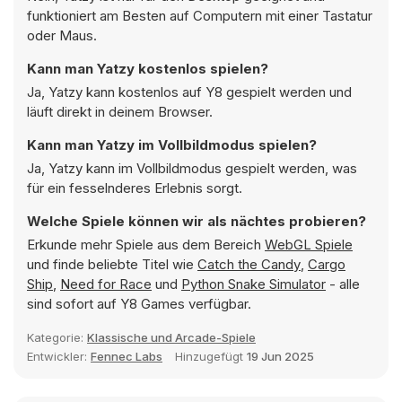
funktioniert am Besten auf Computern mit einer Tastatur
oder Maus.
Kann man Yatzy kostenlos spielen?
Ja, Yatzy kann kostenlos auf Y8 gespielt werden und
läuft direkt in deinem Browser.
Kann man Yatzy im Vollbildmodus spielen?
Ja, Yatzy kann im Vollbildmodus gespielt werden, was
für ein fesselnderes Erlebnis sorgt.
Welche Spiele können wir als nächtes probieren?
Erkunde mehr Spiele aus dem Bereich
WebGL Spiele
und finde beliebte Titel wie
Catch the Candy
,
Cargo
Ship
,
Need for Race
und
Python Snake Simulator
- alle
sind sofort auf Y8 Games verfügbar.
Kategorie:
Klassische und Arcade-Spiele
Entwickler:
Fennec Labs
Hinzugefügt
19 Jun 2025