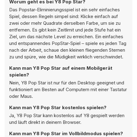
Worum geht es bei Y8 Pop Star?
Das Popstar-Eliminierungsspiel ist ein sehr einfaches
Spiel, dessen Regeln simpel sind: Klicke einfach auf
zwei oder mehr Quadrate derselben Farbe, um sie zu
entfernen. Es gibt kein Zeitlimit und jede Stufe hat ein
Ziel, um das nächste Level zu erreichen. Ein einfaches
und entspannendes PopStar-Spiel – spiele es jeden Tag
nach der Arbeit, schaue den kleinen fliegenden Sternen
zu und spüre, wie die Müdigkeit wirklich verschwindet.
Kann man Y8 Pop Star auf einem Mobilgerät
spielen?
Nein, Y8 Pop Star ist nur für den Desktop geeignet und
funktioniert am Besten auf Computern mit einer Tastatur
oder Maus.
Kann man Y8 Pop Star kostenlos spielen?
Ja, Y8 Pop Star kann kostenlos auf Y8 gespielt werden
und läuft direkt in deinem Browser.
Kann man Y8 Pop Star im Vollbildmodus spielen?