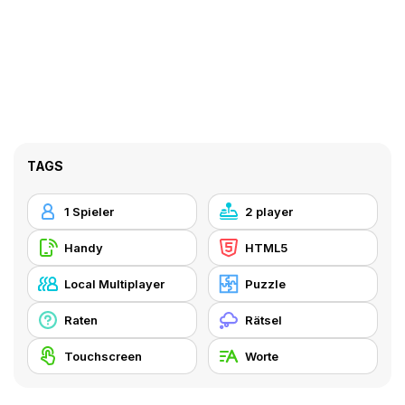
TAGS
1 Spieler
2 player
Handy
HTML5
Local Multiplayer
Puzzle
Raten
Rätsel
Touchscreen
Worte