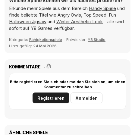
Welche Spiele können wir als nächtes probieren?
Erkunde mehr Spiele aus dem Bereich
Handy Spiele
und
finde beliebte Titel wie
Angry Owls
,
Top Speed
,
Fun
Halloween Jigsaw
und
Winter Aesthetic Look
- alle sind
sofort auf Y8 Games verfügbar.
Kategorie:
Fähigkeitenspiele
Entwickler:
Y8 Studio
Hinzugefügt
24 Mai 2026
KOMMENTARE
Bitte registrieren Sie sich oder melden Sie sich an, um einen
Kommentar zu schreiben
Registrieren
Anmelden
ÄHNLICHE SPIELE