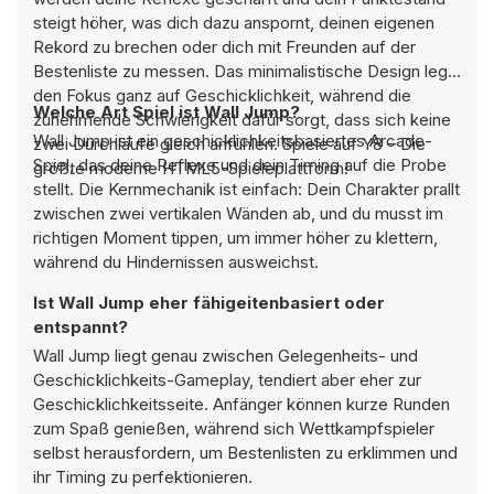
steigt höher, was dich dazu anspornt, deinen eigenen
Rekord zu brechen oder dich mit Freunden auf der
Bestenliste zu messen. Das minimalistische Design legt
den Fokus ganz auf Geschicklichkeit, während die
Welche Art Spiel ist Wall Jump?
zunehmende Schwierigkeit dafür sorgt, dass sich keine
Wall Jump ist ein geschicklichkeitsbasiertes Arcade-
zwei Durchläufe gleich anfühlen. Spiele auf Y8 – Die
Spiel, das deine Reflexe und dein Timing auf die Probe
größte moderne HTML5-Spieleplattform!
stellt. Die Kernmechanik ist einfach: Dein Charakter prallt
zwischen zwei vertikalen Wänden ab, und du musst im
richtigen Moment tippen, um immer höher zu klettern,
während du Hindernissen ausweichst.
Ist Wall Jump eher fähigeitenbasiert oder
entspannt?
Wall Jump liegt genau zwischen Gelegenheits- und
Geschicklichkeits-Gameplay, tendiert aber eher zur
Geschicklichkeitsseite. Anfänger können kurze Runden
zum Spaß genießen, während sich Wettkampfspieler
selbst herausfordern, um Bestenlisten zu erklimmen und
ihr Timing zu perfektionieren.