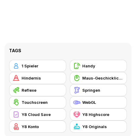
TAGS
1 Spieler
Handy
Hindernis
Maus-Geschicklichkeit
Reflexe
Springen
Touchscreen
WebGL
Y8 Cloud Save
Y8 Highscore
Y8 Konto
Y8 Originals