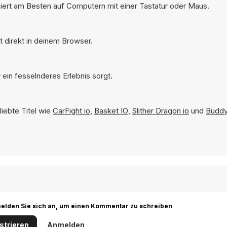
oniert am Besten auf Computern mit einer Tastatur oder Maus.
t direkt in deinem Browser.
 ein fesselnderes Erlebnis sorgt.
liebte Titel wie
CarFight io
,
Basket IO
,
Slither Dragon io
und
Buddy 
r melden Sie sich an, um einen Kommentar zu schreiben
strieren
Anmelden