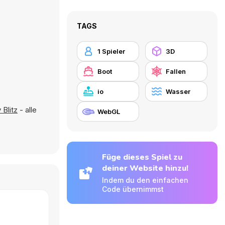
TAGS
1 Spieler
3D
Boot
Fallen
io
Wasser
Blitz
- alle
WebGL
Füge dieses Spiel zu
deiner Website hinzu!
Indem du den einfachen
Code übernimmst