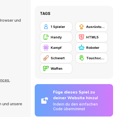
TAGS
 Browser und
1 Spieler
Ausrüstungs-Upgrade kaufen
Handy
HTML5
Kampf
Roboter
Schwert
Touchscreen
Waffen
ences
,
Füge dieses Spiel zu
deiner Website hinzu!
n und unsere
Indem du den einfachen
Code übernimmst