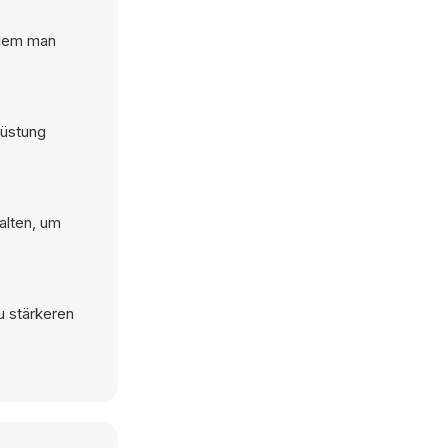
ndem man
rüstung
alten, um
u stärkeren