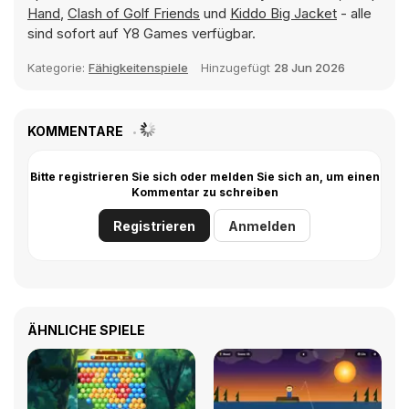
Hand
,
Clash of Golf Friends
und
Kiddo Big Jacket
- alle
sind sofort auf Y8 Games verfügbar.
Kategorie:
Fähigkeitenspiele
Hinzugefügt
28 Jun 2026
KOMMENTARE
Bitte registrieren Sie sich oder melden Sie sich an, um einen
Kommentar zu schreiben
Registrieren
Anmelden
ÄHNLICHE SPIELE