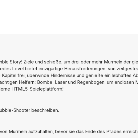
ble Story! Ziele und schieße, um drei oder mehr Murmeln der gl
edes Level bietet einzigartige Herausforderungen, von zeitgeste
Kapitel frei, überwinde Hindernisse und genieße ein lebhaftes Ab
 mächtigen Helfern: Bombe, Laser und Regenbogen, um endlosen 
derne HTML5-Spieleplattform!
Bubble-Shooter beschreiben.
e von Murmeln aufzuhalten, bevor sie das Ende des Pfades erreich