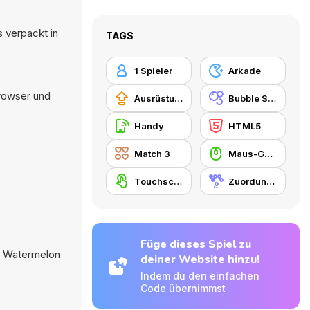
 verpackt in
TAGS
1 Spieler
Arkade
Browser und
Ausrüstungs-Upgrade kaufen
Bubble Shooter
Handy
HTML5
Match 3
Maus-Geschicklichkeit
Touchscreen
Zuordungsspiel
Füge dieses Spiel zu
,
Watermelon
deiner Website hinzu!
Indem du den einfachen
Code übernimmst