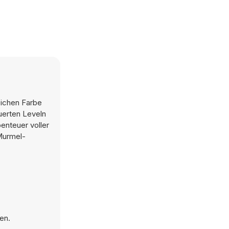
eichen Farbe
uerten Leveln
enteuer voller
Murmel-
en.