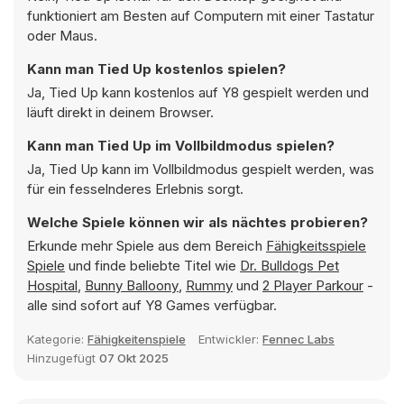
funktioniert am Besten auf Computern mit einer Tastatur
oder Maus.
Kann man Tied Up kostenlos spielen?
Ja, Tied Up kann kostenlos auf Y8 gespielt werden und
läuft direkt in deinem Browser.
Kann man Tied Up im Vollbildmodus spielen?
Ja, Tied Up kann im Vollbildmodus gespielt werden, was
für ein fesselnderes Erlebnis sorgt.
Welche Spiele können wir als nächtes probieren?
Erkunde mehr Spiele aus dem Bereich
Fähigkeitsspiele
Spiele
und finde beliebte Titel wie
Dr. Bulldogs Pet
Hospital
,
Bunny Balloony
,
Rummy
und
2 Player Parkour
-
alle sind sofort auf Y8 Games verfügbar.
Kategorie:
Fähigkeitenspiele
Entwickler:
Fennec Labs
Hinzugefügt
07 Okt 2025