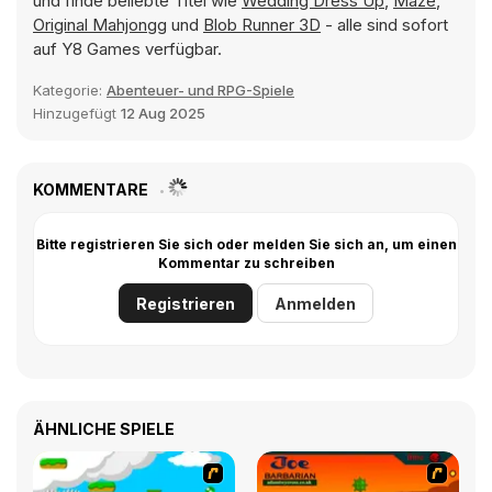
und finde beliebte Titel wie
Wedding Dress Up
,
Maze
,
Original Mahjongg
und
Blob Runner 3D
- alle sind sofort
auf Y8 Games verfügbar.
Kategorie:
Abenteuer- und RPG-Spiele
Hinzugefügt
12 Aug 2025
KOMMENTARE
Bitte registrieren Sie sich oder melden Sie sich an, um einen
Kommentar zu schreiben
Registrieren
Anmelden
ÄHNLICHE SPIELE