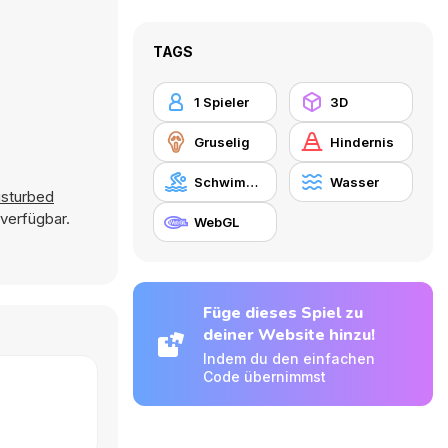
TAGS
1 Spieler
3D
Gruselig
Hindernis
Schwimmen
Wasser
isturbed
 verfügbar.
WebGL
Füge dieses Spiel zu
deiner Website hinzu!
Indem du den einfachen
Code übernimmst