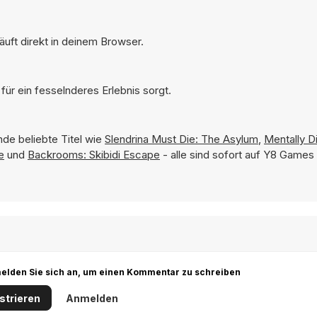
uft direkt in deinem Browser.
ür ein fesselnderes Erlebnis sorgt.
nde beliebte Titel wie
Slendrina Must Die: The Asylum
,
Mentally D
e
und
Backrooms: Skibidi Escape
- alle sind sofort auf Y8 Games
r melden Sie sich an, um einen Kommentar zu schreiben
strieren
Anmelden