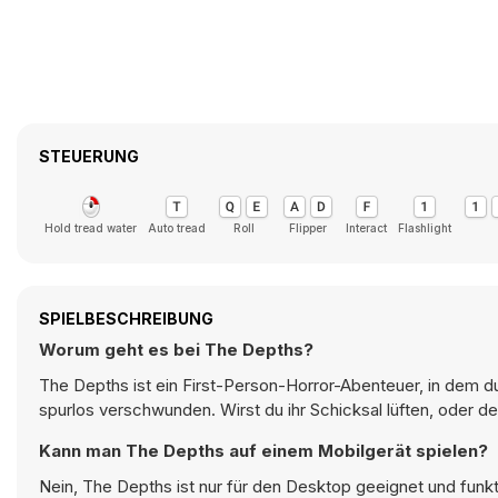
STEUERUNG
Hold tread water
Auto tread
Roll
Flipper
Interact
Flashlight
SPIELBESCHREIBUNG
Worum geht es bei The Depths?
The Depths ist ein First-Person-Horror-Abenteuer, in dem d
spurlos verschwunden. Wirst du ihr Schicksal lüften, oder 
Kann man The Depths auf einem Mobilgerät spielen?
Nein, The Depths ist nur für den Desktop geeignet und funk