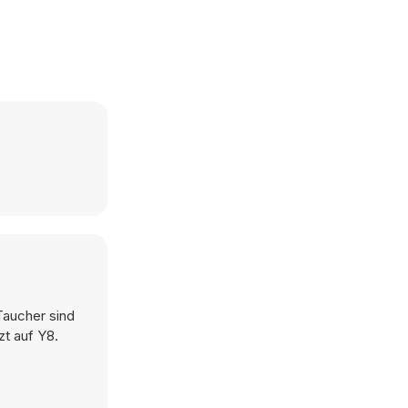
Taucher sind
zt auf Y8.