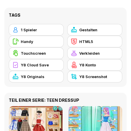
TAGS
1 Spieler
Gestalten
Handy
HTML5
Touchscreen
Verkleiden
Y8 Cloud Save
Y8 Konto
Y8 Originals
Y8 Screenshot
TEIL EINER SERIE: TEEN DRESSUP